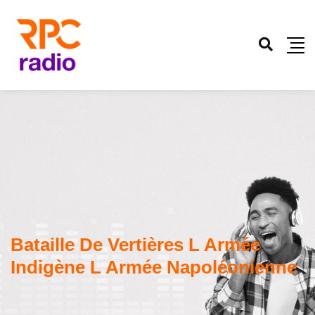
Bataille De Vertières L Armée
Indigène L Armée Napoléonienne