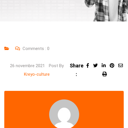
Comments :
0
Share
LinkedIn
Pinte
26 novembre 2021
Post By
:
Share
Print
Kreyo-culture
via
Email