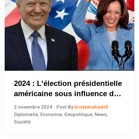
2024 : L’élection présidentielle
américaine sous influence des
réseaux sociaux et des alliés
2 novembre 2024
Post By
kristeenshade5
puissants
Diplomatie
,
Economie
,
Géopolitique
,
News
,
Société