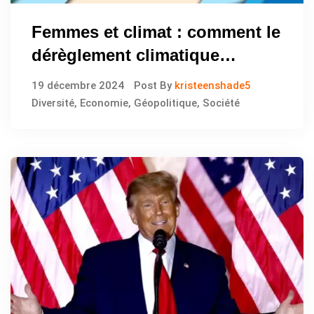
Femmes et climat : comment le
dérèglement climatique
amplifie les inégalités sociales
19 décembre 2024
Post By
kristeenshade5
Diversité
,
Economie
,
Géopolitique
,
Société