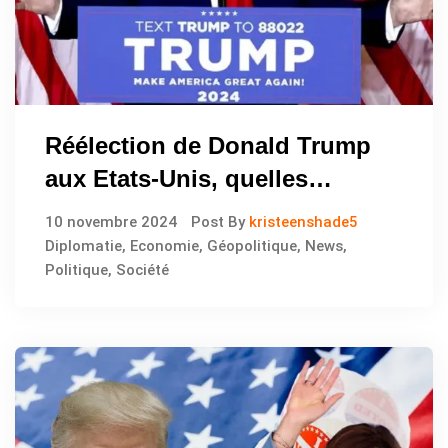
Réélection de Donald Trump
aux Etats-Unis, quelles
conséquences sur la
10 novembre 2024
Post By
kristeenshade5
géopolitique mondiale
Diplomatie
,
Economie
,
Géopolitique
,
News
,
Politique
,
Société