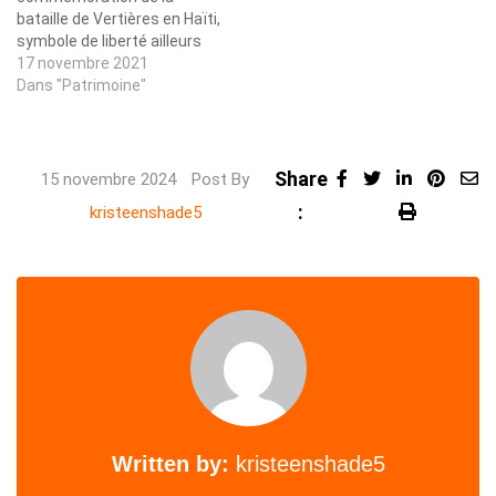
bataille de Vertières en Haïti,
symbole de liberté ailleurs
17 novembre 2021
Dans "Patrimoine"
Share
LinkedIn
Pinte
15 novembre 2024
Post By
:
Share
Print
kristeenshade5
via
Email
Written by:
kristeenshade5