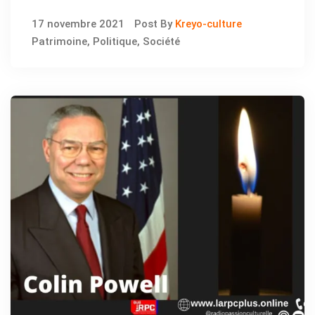
Haïti, symbole de liberté
17 novembre 2021
Post By
Kreyo-culture
ailleurs
Patrimoine
,
Politique
,
Société