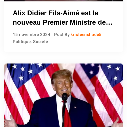
Alix Didier Fils-Aimé est le
nouveau Premier Ministre de la
République d’Haïti
15 novembre 2024
Post By
kristeenshade5
Politique
,
Société