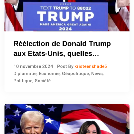
Réélection de Donald Trump
aux Etats-Unis, quelles
conséquences sur la
10 novembre 2024
Post By
kristeenshade5
géopolitique mondiale
Diplomatie
,
Economie
,
Géopolitique
,
News
,
Politique
,
Société