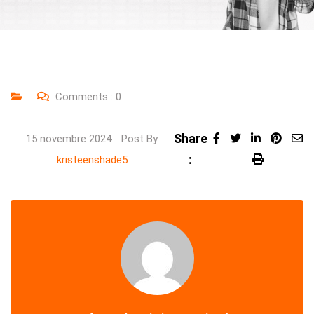
Comments :
0
Share
LinkedIn
Pinte
15 novembre 2024
Post By
:
Share
Print
kristeenshade5
via
Email