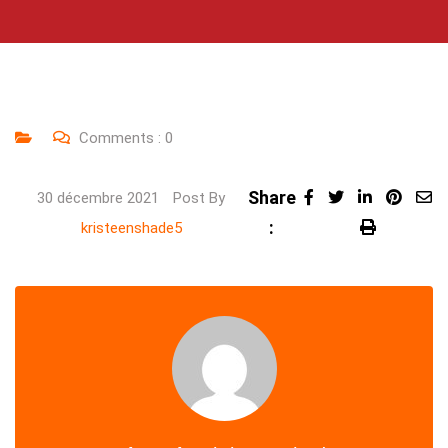
Comments :
0
Share
LinkedIn
Pinte
30 décembre 2021
Post By
:
Share
Print
kristeenshade5
via
Email