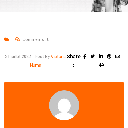
Comments :
0
Share
LinkedIn
Pintere
Sha
21 juillet 2022
Post By
Victoria
:
Print
via
Numa
Ema