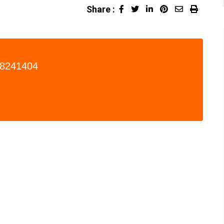
Share :
LinkedIn
Pinterest
Share
Print
via
Email
8241404