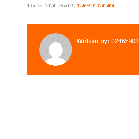
18 juillet 2024
Post By
024659038241404
Written by:
02465903