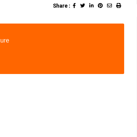
Share :
LinkedIn
Pinterest
Share
Print
via
Email
ture