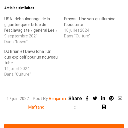
Articles similaires
USA : déboulonnage de la
Emyss : Une voix qui illumine
gigantesque statue de
l’obscurité
l’esclavagiste « général Lee »
10 juillet 2024
9 septembre 2021
Dans "Culture"
Dans "News"
DJ Brian et Dawatcha : Un
duo explosif pour un nouveau
tube !
11 juillet 2024
Dans "Culture"
Share
LinkedIn
Pinter
17 juin 2022
Post By
Benjamin
:
Share
Print
Mafranc
via
Email