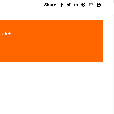
Share :
LinkedIn
Pinterest
Share
Print
via
Email
hade5