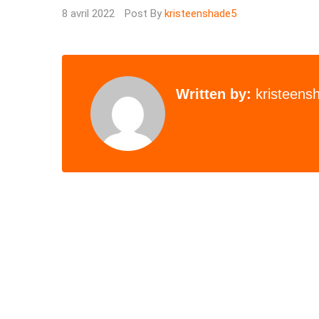
8 avril 2022
Post By
kristeenshade5
Written by:
kristeens