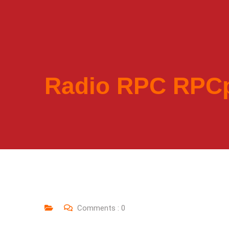
Radio RPC RPC
Comments :
0