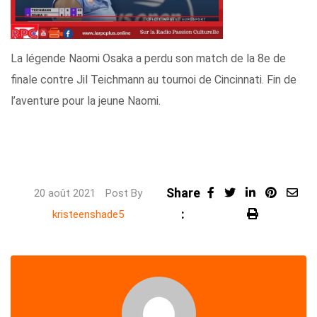
La légende Naomi Osaka a perdu son match de la 8e de
finale contre Jil Teichmann au tournoi de Cincinnati. Fin de
l’aventure pour la jeune Naomi.
Share
LinkedIn
Pintere
Sha
20 août 2021
Post By
:
Print
via
kristeenshade5
Ema