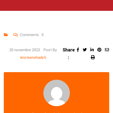
Comments :
0
Share
LinkedIn
Pinte
20 novembre 2022
Post By
:
Share
Print
kristeenshade5
via
Email