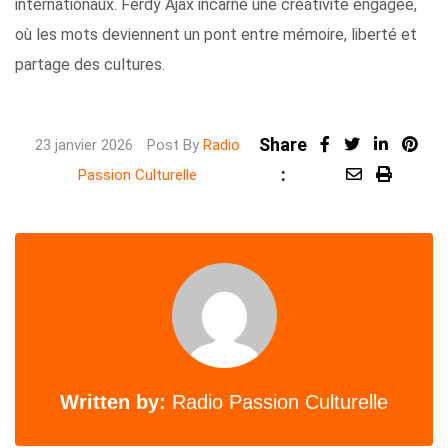
internationaux. Ferdy Ajax incarne une créativité engagée,
où les mots deviennent un pont entre mémoire, liberté et
partage des cultures.
Share
LinkedI
Pint
23 janvier 2026
Post By
Radio
:
Share
Print
Passion Culturelle
via
Email
Written by:
Radio Passion Culturelle