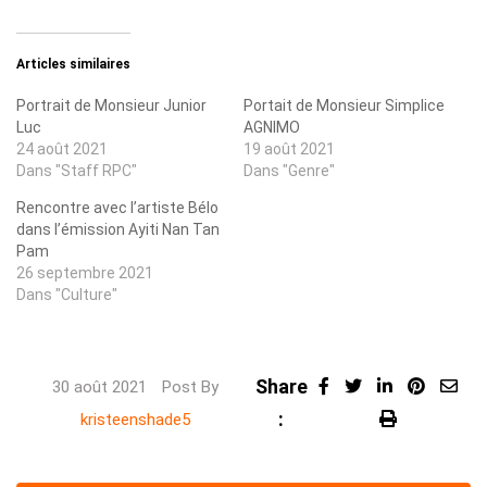
Articles similaires
Portrait de Monsieur Junior
Portait de Monsieur Simplice
Luc
AGNIMO
24 août 2021
19 août 2021
Dans "Staff RPC"
Dans "Genre"
Rencontre avec l’artiste Bélo
dans l’émission Ayiti Nan Tan
Pam
26 septembre 2021
Dans "Culture"
Share
LinkedIn
Pintere
Sha
30 août 2021
Post By
:
Print
via
kristeenshade5
Ema