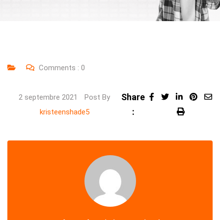
Comments :
0
Share
LinkedIn
Pinte
2 septembre 2021
Post By
:
Share
Print
kristeenshade5
via
Email