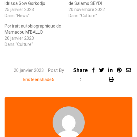
Idrissa Sow Gorkodjo
de Salamo SEYDI
25 janvier 2023
20 novembre 2022
Dans "News"
Dans "Culture"
Portrait autobiographique de
Mamadou M’BALLO
20 janvier 2023
Dans "Culture"
Share
LinkedIn
Pinter
20 janvier 2023
Post By
:
Share
Print
kristeenshade5
via
Email