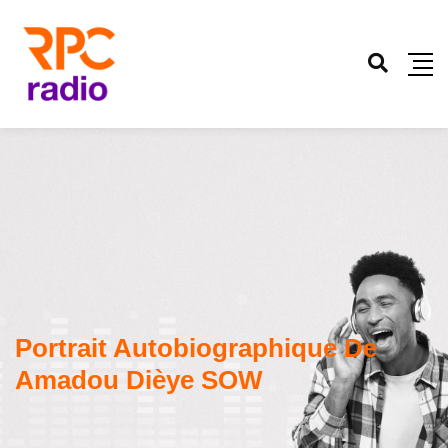
Portrait Autobiographique De
Amadou Dièye SOW