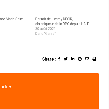
ame Marie Saint
Portait de Jimmy DESIR,
chroniqueur de la RPC depuis HAITI
30 août 2021
Dans "Genre"
Share :
LinkedIn
Pinterest
Share
Print
via
Email
hade5