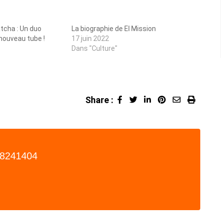
tcha : Un duo
La biographie de El Mission
 nouveau tube !
17 juin 2022
Dans "Culture"
Share :
LinkedIn
Pinterest
Share
Print
via
Email
8241404