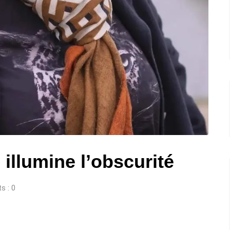
illumine l’obscurité
s :
0