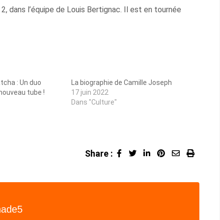
 dans l’équipe de Louis Bertignac. Il est en tournée
tcha : Un duo
La biographie de Camille Joseph
 nouveau tube !
17 juin 2022
Dans "Culture"
Share :
LinkedIn
Pinterest
Share
Print
via
Email
hade5